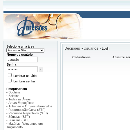
Selecione uma área
Decisoes
Usuários
>
>
Login
Nome de usuário
Cadastre-se
Atualize se
Senha
Lembrar usuário
Lembrar senha
Pesquisar em
•
Doutrina
•
Boletins
•
Todas as Áreas
•
Áreas Específicas
•
Tribunais e Órgãos abrangidos
•
Repercussão Geral (STF)
•
Recursos Repetitivos (STJ)
•
Súmulas (STF)
•
Súmulas (STJ)
•
Matérias Relevantes em
Julgamento