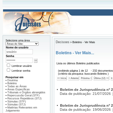
Selecione uma área
Decisoes
>
Boletins - Ver Mais
Nome de usuário
Boletins - Ver Mais...
Senha
Lista os últimos Boletins publicados
Lembrar usuário
Lembrar senha
(exibindo página 1 de 12 - 232 documentos
(critério da pesquisa: buscando Boletins )
Pesquisar em
•
Doutrina
•
Boletins
•
Todas as Áreas
•
Boletim de Jurisprudência nº 
•
Áreas Específicas
•
Tribunais e Órgãos abrangidos
Data de publicação: 21/07/2026
•
Repercussão Geral (STF)
•
Recursos Repetitivos (STJ)
•
Súmulas (STF)
•
Súmulas (STJ)
•
Boletim de Jurisprudência nº 
•
Matérias Relevantes em
Data de publicação: 19/06/2026
Julgamento