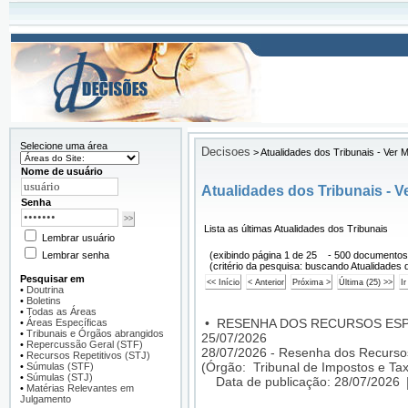
Selecione uma área
Decisoes
>
Atualidades dos Tribunais - Ver 
Nome de usuário
Atualidades dos Tribunais - Ve
Senha
Lista as últimas Atualidades dos Tribunais
Lembrar usuário
Lembrar senha
(exibindo página 1 de 25 - 500 documentos
(critério da pesquisa: buscando Atualidades d
Pesquisar em
•
Doutrina
•
Boletins
•
Todas as Áreas
•
RESENHA DOS RECURSOS ESPEC
•
Áreas Específicas
•
Tribunais e Órgãos abrangidos
25/07/2026
•
Repercussão Geral (STF)
28/07/2026 - Resenha dos Recurso
•
Recursos Repetitivos (STJ)
(Órgão: Tribunal de Impostos e Tax
•
Súmulas (STF)
•
Súmulas (STJ)
Data de publicação: 28/07/2026
•
Matérias Relevantes em
Julgamento