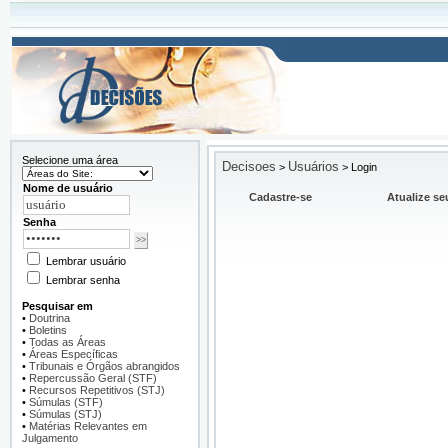
Selecione uma área
Decisoes
Usuários
>
>
Login
Nome de usuário
Cadastre-se
Atualize se
Senha
Lembrar usuário
Lembrar senha
Pesquisar em
•
Doutrina
•
Boletins
•
Todas as Áreas
•
Áreas Específicas
•
Tribunais e Órgãos abrangidos
•
Repercussão Geral (STF)
•
Recursos Repetitivos (STJ)
•
Súmulas (STF)
•
Súmulas (STJ)
•
Matérias Relevantes em
Julgamento