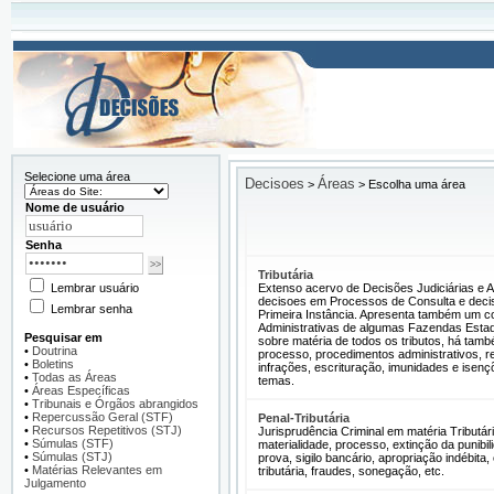
Selecione uma área
Decisoes
Áreas
>
>
Escolha uma área
Nome de usuário
Senha
Tributária
Lembrar usuário
Extenso acervo de Decisões Judiciárias e Ad
decisoes em Processos de Consulta e decis
Lembrar senha
Primeira Instância. Apresenta também um c
Administrativas de algumas Fazendas Estad
Pesquisar em
sobre matéria de todos os tributos, há tam
•
Doutrina
processo, procedimentos administrativos, r
•
Boletins
infrações, escrituração, imunidades e isenç
•
Todas as Áreas
temas.
•
Áreas Específicas
•
Tribunais e Órgãos abrangidos
•
Repercussão Geral (STF)
Penal-Tributária
•
Recursos Repetitivos (STJ)
Jurisprudência Criminal em matéria Tributári
•
Súmulas (STF)
materialidade, processo, extinção da punibilid
•
Súmulas (STJ)
prova, sigilo bancário, apropriação indébita
•
Matérias Relevantes em
tributária, fraudes, sonegação, etc.
Julgamento