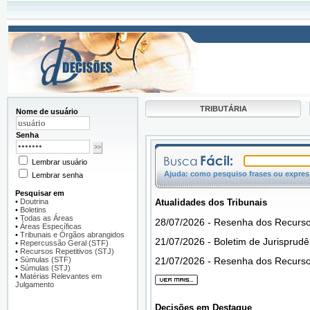
TRIBUTÁRIA
Nome de usuário
Senha
Lembrar usuário
Ajuda: como pesquiso frases ou express
Lembrar senha
Pesquisar em
Atualidades dos Tribunais
•
Doutrina
•
Boletins
•
Todas as Áreas
28/07/2026 - Resenha dos Recurso
•
Áreas Específicas
•
Tribunais e Órgãos abrangidos
21/07/2026 - Boletim de Jurisprud
•
Repercussão Geral (STF)
•
Recursos Repetitivos (STJ)
21/07/2026 - Resenha dos Recurso
•
Súmulas (STF)
•
Súmulas (STJ)
•
Matérias Relevantes em
Julgamento
Decisões em Destaque